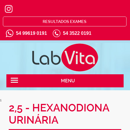
RESULTADOS EXAMES
54 99619 0191
54 3522 0191
MENU
1
2,5 - HEXANODIONA
URINÁRIA