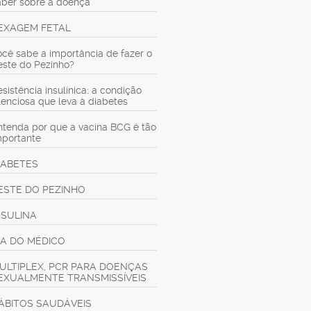
aber sobre a doença
EXAGEM FETAL
ocê sabe a importância de fazer o
este do Pezinho?
sistência insulínica: a condição
ilenciosa que leva à diabetes
ntenda por que a vacina BCG é tão
mportante
IABETES
ESTE DO PEZINHO
NSULINA
IA DO MÉDICO
ULTIPLEX, PCR PARA DOENÇAS
EXUALMENTE TRANSMISSÍVEIS
ÁBITOS SAUDÁVEIS