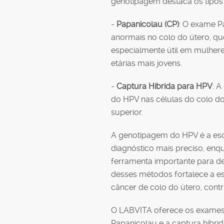
genotipagem destaca os tipos 
-
Papanicolau (CP)
: O exame Pa
anormais no colo do útero, q
especialmente útil em mulhere
etárias mais jovens.
-
Captura Hibrida para HPV
: A
do HPV nas células do colo d
superior.
A genotipagem do HPV é a esc
diagnóstico mais preciso, en
ferramenta importante para de
desses métodos fortalece a es
câncer de colo do útero, contr
O LABVITA oferece os exames
Papanicolau e a captura híbr