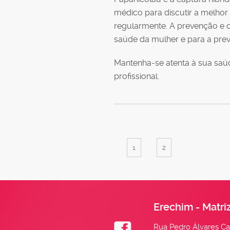
médico para discutir a melho
regularmente. A prevenção e o
saúde da mulher e para a prev
Mantenha-se atenta à sua saú
profissional.
1
2
Erechim - Matri
Rua Pedro Álvares Cab