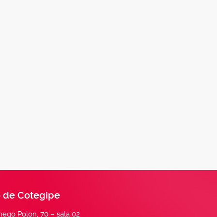
 de Cotegipe
ego Polon, 70 – sala 02