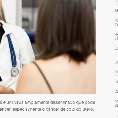
s
S
V
T
Re
s
E
i
D
T
I
D
M
)
é um vírus amplamente disseminado que pode
S
âncer, especialmente o câncer de colo do útero.
H