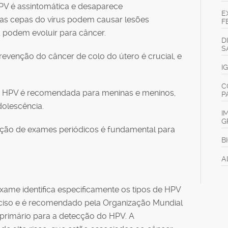
PV é assintomática e desaparece
E
s cepas do vírus podem causar lesões
F
, podem evoluir para câncer.
D
S
evenção do câncer de colo do útero é crucial, e
I
C
 o HPV é recomendada para meninas e meninos,
P
dolescência.
I
G
zação de exames periódicos é fundamental para
B
A
exame identifica especificamente os tipos de HPV
ciso e é recomendado pela Organização Mundial
primário para a detecção do HPV. A