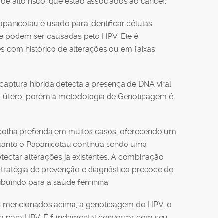
de alto risco, que estão associados ao câncer.
panicolau é usado para identificar células
ue podem ser causadas pelo HPV. Ele é
s com histórico de alterações ou em faixas
 captura híbrida detecta a presença de DNA viral
o útero, porém a metodologia de Genotipagem é
olha preferida em muitos casos, oferecendo um
quanto o Papanicolau continua sendo uma
tectar alterações já existentes. A combinação
tratégia de prevenção e diagnóstico precoce do
ibuindo para a saúde feminina.
 mencionados acima, a genotipagem do HPV, o
ida para HPV. É fundamental conversar com seu