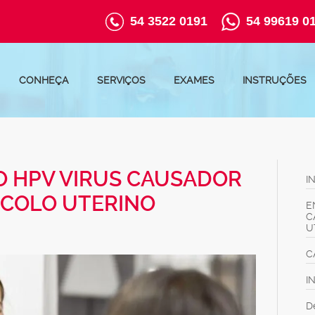
54 3522 0191
54 99619 0
CONHEÇA
SERVIÇOS
EXAMES
INSTRUÇÕES
 HPV VIRUS CAUSADOR
I
 COLO UTERINO
E
C
U
C
I
D