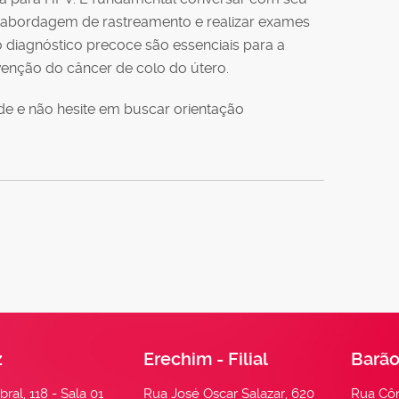
r abordagem de rastreamento e realizar exames
 diagnóstico precoce são essenciais para a
enção do câncer de colo do útero.
de e não hesite em buscar orientação
z
Erechim - Filial
Barão
ral, 118 - Sala 01
Rua José Oscar Salazar, 620
Rua Côn