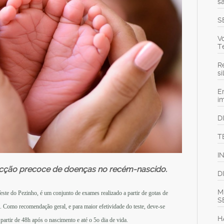
s
S
V
T
Re
s
E
i
D
T
I
cção precoce de doenças no recém-nascido.
D
M
te do Pezinho, é um conjunto de exames realizado a partir de gotas de
S
l. Como recomendação geral, e para maior efetividade do teste, deve-se
H
partir de 48h após o nascimento e até o 5o dia de vida.