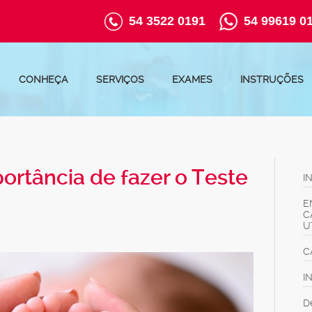
54 3522 0191
54 99619 0
CONHEÇA
SERVIÇOS
EXAMES
INSTRUÇÕES
ortância de fazer o Teste
I
E
C
U
C
I
D