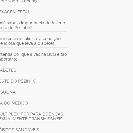
aber sobre a doença
EXAGEM FETAL
ocê sabe a importância de fazer o
este do Pezinho?
sistência insulínica: a condição
ilenciosa que leva à diabetes
ntenda por que a vacina BCG é tão
mportante
IABETES
ESTE DO PEZINHO
NSULINA
IA DO MÉDICO
ULTIPLEX, PCR PARA DOENÇAS
EXUALMENTE TRANSMISSÍVEIS
ÁBITOS SAUDÁVEIS