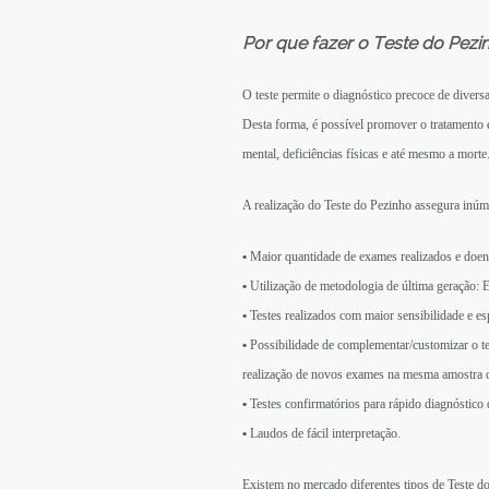
Por que fazer o Teste do Pezi
O teste permite o diagnóstico precoce de divers
Desta forma, é possível promover o tratamento esp
mental, deficiências físicas e até mesmo a morte
A realização do Teste do Pezinho assegura inú
•
Maior quantidade de exames realizados e doenc
•
Utilização de metodologia de última geraça
•
Testes realizados com maior sensibilidade e es
•
Possibilidade de complementar/customizar o t
realização de novos exames na mesma amostra d
•
Testes confirmatórios para rápido diagnóstico 
•
Laudos de fácil interpretação.
Existem no mercado diferentes tipos de Teste d