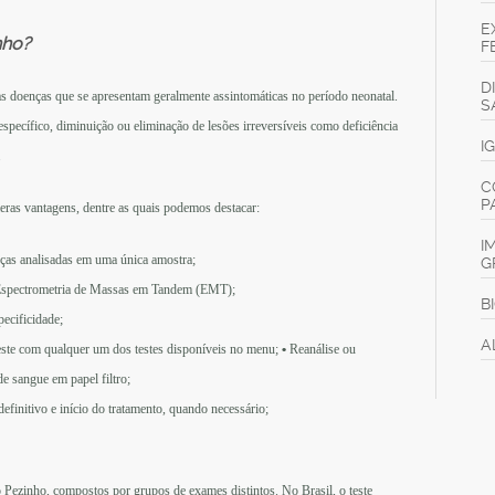
E
nho?
F
D
as doenças que se apresentam geralmente assintomáticas no período neonatal.
S
ecífico, diminuição ou eliminação de lesões irreversíveis como deficiência
I
.
C
P
meras vantagens, dentre as quais podemos destacar:
I
̧as analisadas em uma única amostra;
G
̃o: Espectrometria de Massas em Tandem (EMT);
B
pecificidade;
A
este com qualquer um dos testes disponíveis no menu;
•
Reanálise ou
e sangue em papel filtro;
definitivo e início do tratamento, quando necessário;
o Pezinho, compostos por grupos de exames distintos. No Brasil, o teste