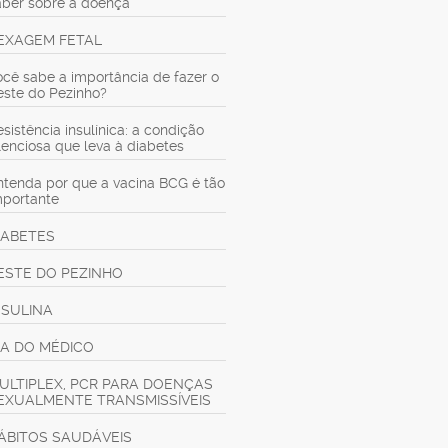
aber sobre a doença
EXAGEM FETAL
ocê sabe a importância de fazer o
este do Pezinho?
sistência insulínica: a condição
ilenciosa que leva à diabetes
ntenda por que a vacina BCG é tão
mportante
IABETES
ESTE DO PEZINHO
NSULINA
IA DO MÉDICO
ULTIPLEX, PCR PARA DOENÇAS
EXUALMENTE TRANSMISSÍVEIS
ÁBITOS SAUDÁVEIS