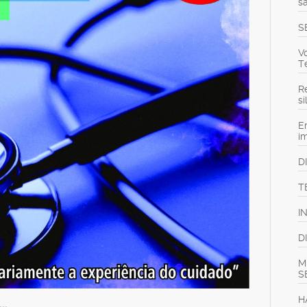
s
S
V
T
Re
s
E
i
D
T
I
D
M
S
H