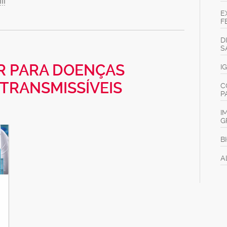
!!
E
F
D
S
CR PARA DOENÇAS
I
TRANSMISSÍVEIS
C
P
I
G
B
A