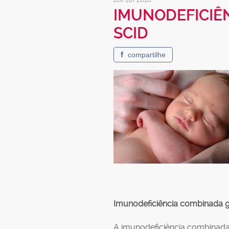
IMUNODEFICIÊ
SCID
f
compartilhe
Imunodeficiê
ncia combinada 
A imunodeficiência combinada