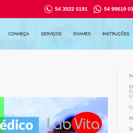
54 3522 0191
54 99619 0
CONHEÇA
SERVIÇOS
EXAMES
INSTRUÇÕES
I
E
C
U
C
I
D