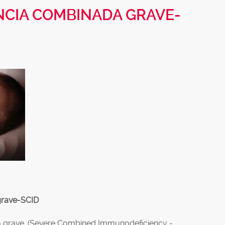
NCIA COMBINADA GRAVE-
grave-SCID
 grave, (Severe Combined Immunodeficiency -