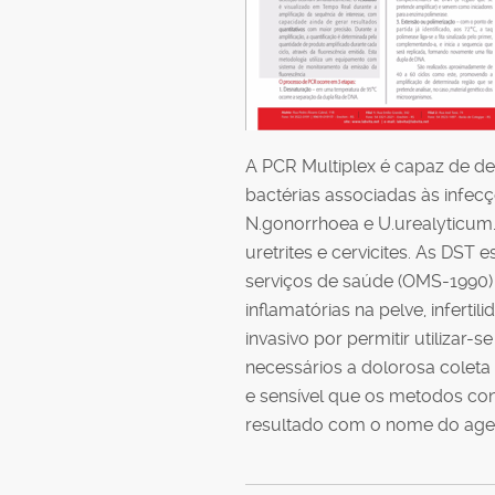
A PCR Multiplex é capaz de de
bactérias associadas às infecçõ
N.gonorrhoea e U.urealyticum. 
uretrites e cervicites. As DST 
serviços de saúde (OMS-1990)
inflamatórias na pelve, infert
invasivo por permitir utilizar-
necessários a dolorosa coleta 
e sensível que os metodos con
resultado com o nome do agent