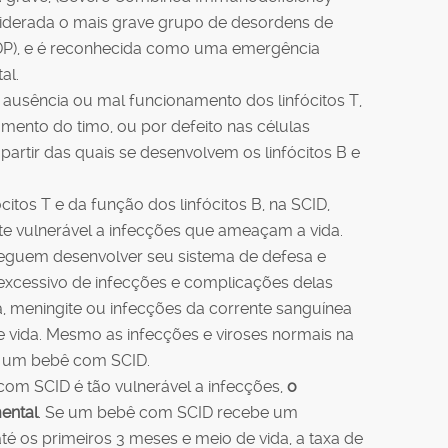
siderada o mais grave grupo de desordens de
(IDP), e é reconhecida como uma emergência
al.
ausência ou mal funcionamento dos linfócitos T,
mento do timo, ou por defeito nas células
artir das quais se desenvolvem os linfócitos B e
itos T e da função dos linfócitos B, na SCID,
te vulnerável a infecções que ameaçam a vida.
eguem desenvolver seu sistema de defesa e
xcessivo de infecções e complicações delas
 meningite ou infecções da corrente sanguínea
 vida. Mesmo as infecções e viroses normais na
ra um bebê com SCID.
m SCID é tão vulnerável a infecções,
o
ental
. Se um bebê com SCID recebe um
té os primeiros 3 meses e meio de vida, a taxa de