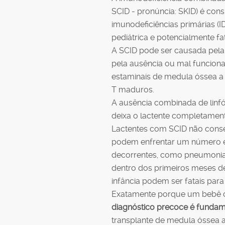
SCID - pronúncia: SKID) é con
imunodeficiências primárias 
pediátrica e potencialmente fat
A SCID pode ser causada pela 
pela ausência ou mal funciona
estaminais de medula óssea a p
T maduros.
A ausência combinada de linfóc
deixa o lactente completamen
Lactentes com SCID não cons
podem enfrentar um número e
decorrentes, como pneumonia,
dentro dos primeiros meses de
infância podem ser fatais pa
Exatamente porque um bebê co
diagnóstico precoce é fundam
transplante de medula óssea a