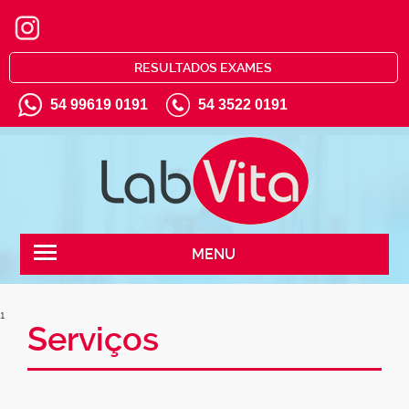
RESULTADOS EXAMES
54 99619 0191
54 3522 0191
MENU
1
Serviços