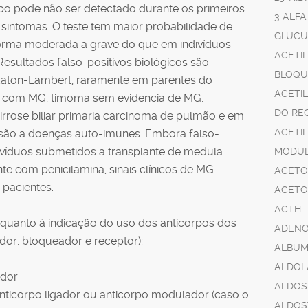
po pode não ser detectado durante os primeiros
3 ALF
 sintomas. O teste tem maior probabilidade de
GLUCU
forma moderada a grave do que em indivíduos
ACETI
esultados falso-positivos biológicos são
BLOQU
Eaton-Lambert, raramente em parentes do
ACETI
s com MG, timoma sem evidencia de MG,
DO RE
 cirrose biliar primaria carcinoma de pulmão e em
ACETI
são a doenças auto-imunes. Embora falso-
divíduos submetidos a transplante de medula
MODUL
e com penicilamina, sinais clínicos de MG
ACETO
pacientes.
ACETO
ACTH
quanto à indicação do uso dos anticorpos dos
ADENO
ador, bloqueador e receptor):
ALBUM
ALDOL
ador
ALDOS
nticorpo ligador ou anticorpo modulador (caso o
ALDOS