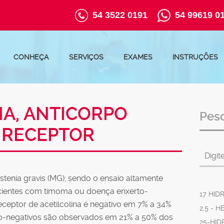
54 3522 0191
54 99619 0
CONHEÇA
SERVIÇOS
EXAMES
INSTRUÇÕES
NA, ANTICORPO
Pes
 RECEPTOR
stenia gravis (MG); sendo o ensaio altamente
cientes com timoma ou doença enxerto-
17 HI
eceptor de acetilcolina é negativo em 7% a 34%
2,5 - 
so-negativos são observados em 21% a 50% dos
25-HID