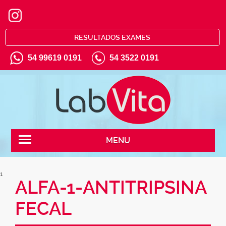
RESULTADOS EXAMES
54 99619 0191
54 3522 0191
MENU
1
ALFA-1-ANTITRIPSINA
FECAL