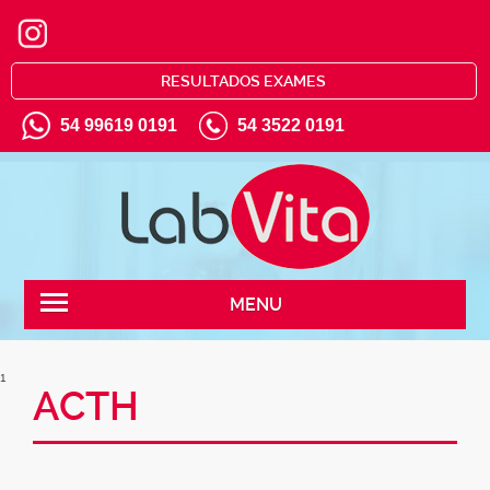
RESULTADOS EXAMES
54 99619 0191
54 3522 0191
MENU
1
ACTH