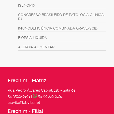
IGENOMIX
CONGRESSO BRASILEIRO DE PATOLOGIA CLÍNICA-
RJ
IMUNODEFICIÊNCIA COMBINADA GRAVE-SCID
BIÓPSIA LIQUIDA
ALERGIA ALIMENTAR
Erechim - Matriz
Rua Pedro Álvares Cabral, 118 - Sala 01
54 3522-0191 |
54 99619 0191
labvita@labvita.net
Erechim - Filial