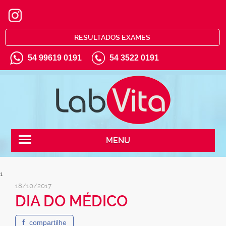
RESULTADOS EXAMES
54 99619 0191
54 3522 0191
MENU
1
18/10/2017
DIA DO MÉDICO
f
compartilhe