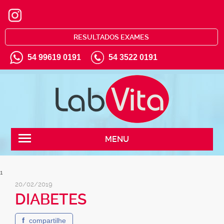
RESULTADOS EXAMES
54 99619 0191
54 3522 0191
MENU
1
20/02/2019
DIABETES
f
compartilhe