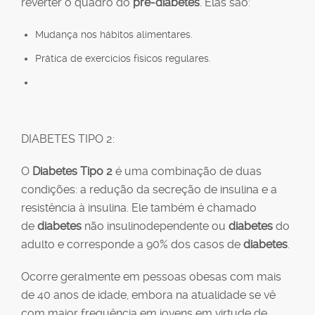
reverter o quadro do
pré-diabetes
. Elas são:
Mudança nos hábitos alimentares.
Prática de exercícios físicos regulares.
DIABETES TIPO 2:
O
Diabetes Tipo 2
é uma combinação de duas
condições: a redução da secreção de insulina e a
resistência à insulina. Ele também é chamado
de
diabetes
não insulinodependente ou
diabetes
do
adulto e corresponde a 90% dos casos de
diabetes
.
Ocorre geralmente em pessoas obesas com mais
de 40 anos de idade, embora na atualidade se vê
com maior frequência em jovens em virtude de