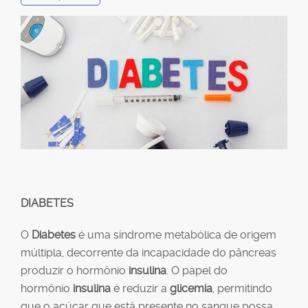
DIABETES
O
Diabetes
é uma síndrome metabólica de origem
múltipla, decorrente da incapacidade do pâncreas
produzir o hormônio
insulina
. O papel do
hormônio
insulina
é reduzir a
glicemia
, permitindo
que o açúcar que está presente no sangue possa