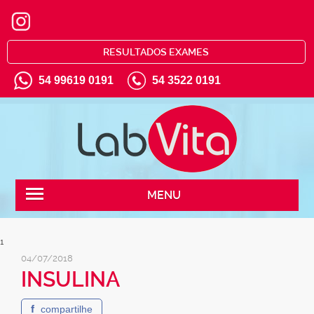
RESULTADOS EXAMES
54 99619 0191
54 3522 0191
MENU
1
04/07/2018
INSULINA
f
compartilhe