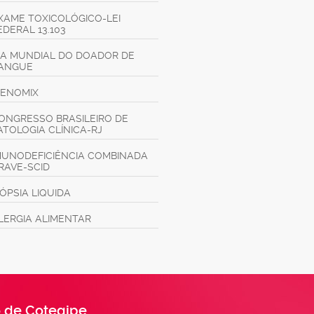
XAME TOXICOLÓGICO-LEI
EDERAL 13.103
IA MUNDIAL DO DOADOR DE
ANGUE
GENOMIX
ONGRESSO BRASILEIRO DE
ATOLOGIA CLÍNICA-RJ
MUNODEFICIÊNCIA COMBINADA
RAVE-SCID
IÓPSIA LIQUIDA
LERGIA ALIMENTAR
 de Cotegipe