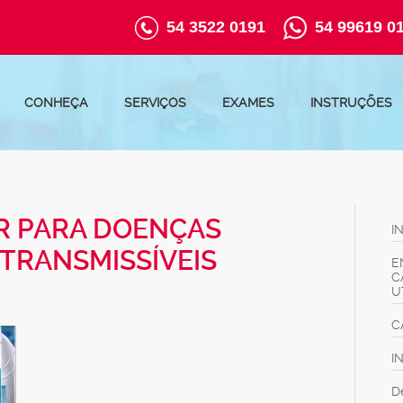
54 3522 0191
54 99619 0
CONHEÇA
SERVIÇOS
EXAMES
INSTRUÇÕES
CR PARA DOENÇAS
I
TRANSMISSÍVEIS
E
C
U
C
I
D