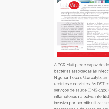
A PCR Multiplex é capaz de de
bactérias associadas às infecçõ
N.gonorrhoea e U.urealyticum. 
uretrites e cervicites. As DST 
serviços de saúde (OMS-1990)
inflamatórias na pelve, infert
invasivo por permitir utilizar-