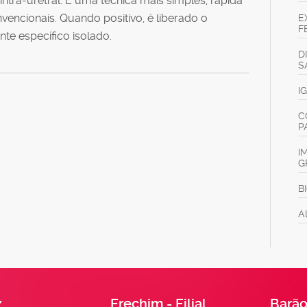
intra-uretral. É uma tecnica mais simples, rápida
vencionais. Quando positivo, é liberado o
E
F
e específico isolado.
D
S
I
C
P
I
G
B
A
z
Erechim - Filial
Barão