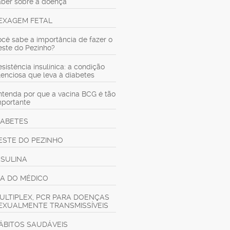
aber sobre a doença
EXAGEM FETAL
ocê sabe a importância de fazer o
este do Pezinho?
sistência insulínica: a condição
ilenciosa que leva à diabetes
ntenda por que a vacina BCG é tão
mportante
IABETES
ESTE DO PEZINHO
NSULINA
IA DO MÉDICO
ULTIPLEX, PCR PARA DOENÇAS
EXUALMENTE TRANSMISSÍVEIS
ÁBITOS SAUDÁVEIS