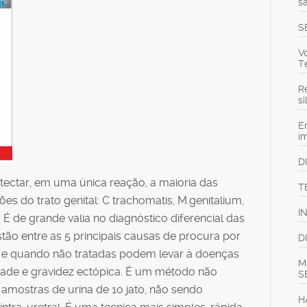
s
S
V
T
Re
s
E
i
D
tectar, em uma única reação, a maioria das
T
es do trato genital: C trachomatis, M.genitalium,
I
É de grande valia no diagnóstico diferencial das
estão entre as 5 principais causas de procura por
D
 e quando não tratadas podem levar à doenças
M
ilidade e gravidez ectópica. É um método não
S
se amostras de urina de 1o jato, não sendo
H