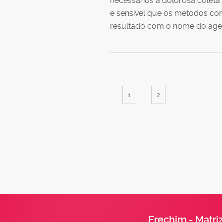
necessários a dolorosa coleta 
e sensível que os metodos con
resultado com o nome do agent
1
2
Erechim - Matri