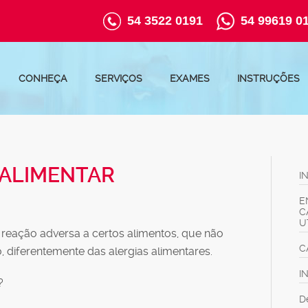
54 3522 0191
54 99619 0
CONHEÇA
SERVIÇOS
EXAMES
INSTRUÇÕES
 ALIMENTAR
I
E
C
U
a reação adversa a certos alimentos, que não
C
, diferentemente das alergias alimentares.
I
?
D