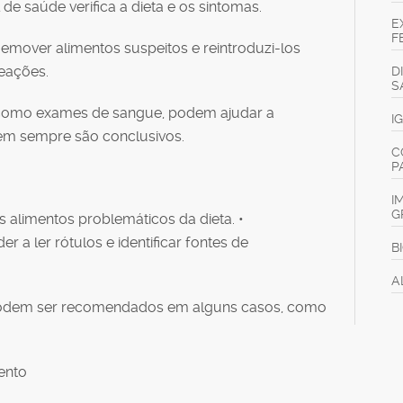
al de saúde verifica a dieta e os sintomas.
E
F
Remover alimentos suspeitos e reintroduzi-los
eações.
D
S
s, como exames de sangue, podem ajudar a
I
 nem sempre são conclusivos.
C
P
I
G
os alimentos problemáticos da dieta. •
 a ler rótulos e identificar fontes de
B
A
Podem ser recomendados em alguns casos, como
ento