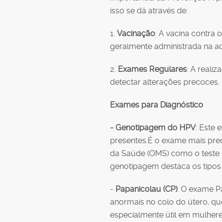
isso se dá através de:
1.
Vacinação
: A vacina contra
geralmente administrada na a
2.
Exames Regulares
: A reali
detectar alterações precoces.
Exames para Diagnóstico
- Genotipagem do HPV
: Este 
presentes.É o exame mais pre
da Saúde (OMS) como o teste 
genotipagem destaca os tipos 
-
Papanicolau (CP)
: O exame Pa
anormais no colo do útero, q
especialmente útil em mulhere