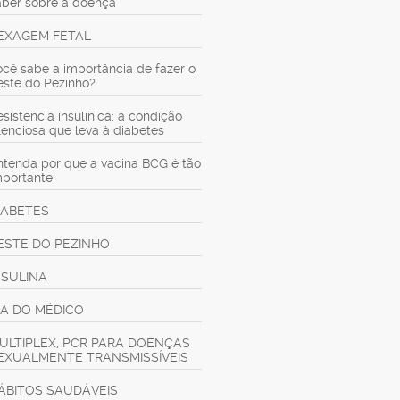
aber sobre a doença
EXAGEM FETAL
ocê sabe a importância de fazer o
este do Pezinho?
sistência insulínica: a condição
ilenciosa que leva à diabetes
ntenda por que a vacina BCG é tão
mportante
IABETES
ESTE DO PEZINHO
NSULINA
IA DO MÉDICO
ULTIPLEX, PCR PARA DOENÇAS
EXUALMENTE TRANSMISSÍVEIS
ÁBITOS SAUDÁVEIS