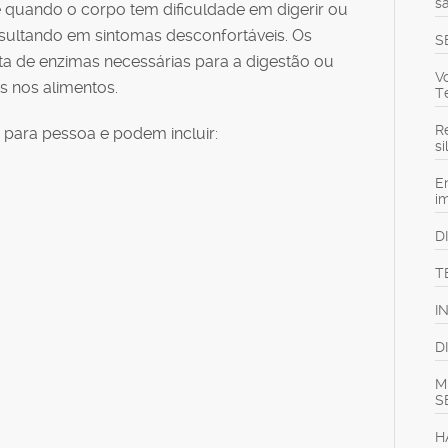
s
re quando o corpo tem dificuldade em digerir ou
esultando em sintomas desconfortáveis. Os
S
a de enzimas necessárias para a digestão ou
V
 nos alimentos.
T
Re
para pessoa e podem incluir:
s
E
i
D
T
I
D
M
S
H